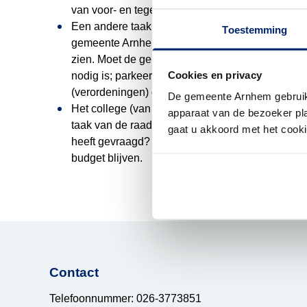
van voor- en tegenstanders afwegen;
Een andere taak is het kaderstellen. De raad bep
Toestemming
gemeente Arnhem. Raadsleden houden zich bezig
zien. Moet de gemeente groener worden? Moeten
Cookies en privacy
nodig is; parkeergarages, fietspaden of huishou
(verordeningen) die alleen gelden voor de gem
De gemeente Arnhem gebruikt
Het college (van burgemeester en wethouders) gaa
apparaat van de bezoeker plaa
taak van de raad om te controleren of het colleg
gaat u akkoord met het cook
heeft gevraagd? Ook controleert de raad of deze 
budget blijven.
Contact
Telefoonnummer: 026-3773851