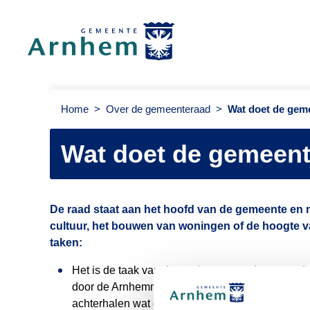
Gemeenteraad Arnhem
Home
>
Over de gemeenteraad
>
Wat doet de gem
Wat doet de gemeen
De raad staat aan het hoofd van de gemeente en 
cultuur, het bouwen van woningen of de hoogte va
taken:
Het is de taak van de raad om te spreken voor 
door de Arnhemmers gekozen. Raadsleden zijn 
achterhalen wat er speelt in de stad. Bij het n