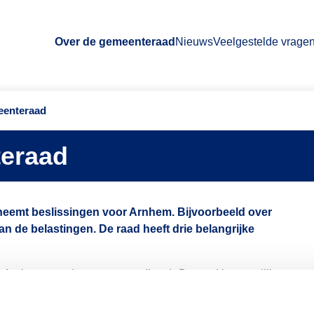
Over de gemeenteraad
Nieuws
Veelgestelde vrage
eenteraad
teraad
neemt beslissingen voor Arnhem. Bijvoorbeeld over
n de belastingen. De raad heeft drie belangrijke
de Arnhemmers (vertegenwoordigen). De raad is namelijk
in contact met andere Arnhemmers om zo te
emen van beslissingen kunnen de raadsleden de belangen