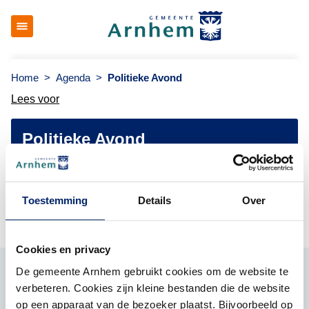
Gemeenteraad Arnhem
Home
>
Agenda
>
Politieke Avond
Lees voor
Politieke Avond
Woensdag 03 juni 2026 | Tijd: 18.45 - 23.15 uur | Locatie:
Stadhuis
Toestemming
Details
Over
Cookies en privacy
De gemeente Arnhem gebruikt cookies om de website te
Contact
verbeteren. Cookies zijn kleine bestanden die de website
Telefoonnummer: 026-3773851
op een apparaat van de bezoeker plaatst. Bijvoorbeeld op