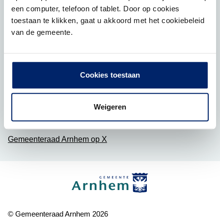
E-mail:
griffie@arnhem.nl
een computer, telefoon of tablet. Door op cookies
toestaan te klikken, gaat u akkoord met het cookiebeleid
E-mail:
raadsleden@arnhem.nl
van de gemeente.
E-mail:
fractievolgers@arnhem.nl
Adresgegevens
Cookies toestaan
Bezoekadres: Koningstraat 38, Arnhem
Postadres: Postbus 9029, 6800 EL Arnhem
Weigeren
Volg de raad
Gemeenteraad Arnhem op X
Gemeenteraad Arnhem
© Gemeenteraad Arnhem 2026